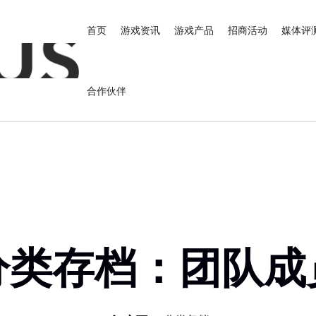
首页
游戏资讯
游戏产品
招商活动
媒体评
合作伙伴
分类存档：团队成