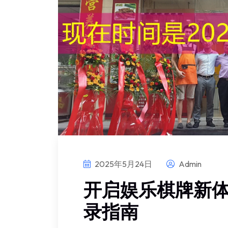
2025年5月24日
Admin
开启娱乐棋牌新
录指南