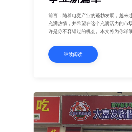
前言：随着电竞产业的蓬勃发展，越来
充满热情，并希望在这个充满活力的市场
许是你不容错过的机会。本文将为你详
继续阅读