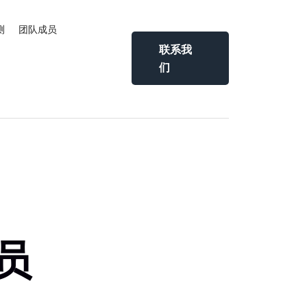
测
团队成员
联系我
们
员