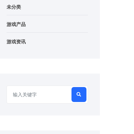
未分类
游戏产品
游戏资讯