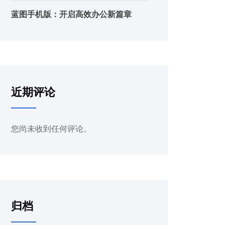
蓝图手机版：开启高效办公新篇章
近期评论
您尚未收到任何评论。
归档