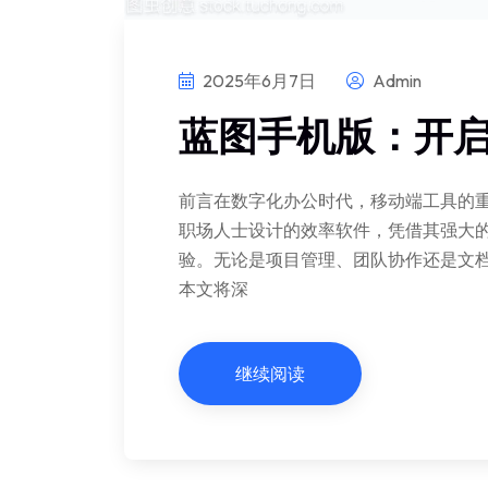
2025年6月7日
Admin
蓝图手机版：开
前言在数字化办公时代，移动端工具的重
职场人士设计的效率软件，凭借其强大
验。无论是项目管理、团队协作还是文
本文将深
继续阅读