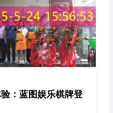
体验：蓝图娱乐棋牌登