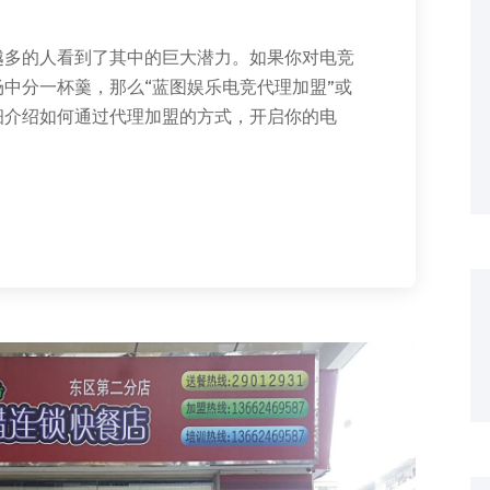
越多的人看到了其中的巨大潜力。如果你对电竞
中分一杯羹，那么“蓝图娱乐电竞代理加盟”或
细介绍如何通过代理加盟的方式，开启你的电