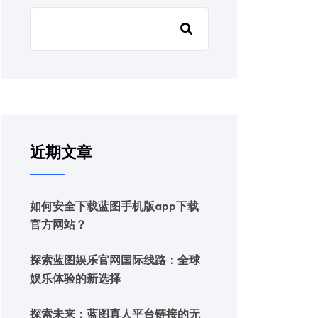
近期文章
如何安全下载蓝图手机版app下载
官方网站？
探索蓝图娱乐官网国际线路：全球
娱乐体验的新选择
探索未来：蓝图真人平台链接的无