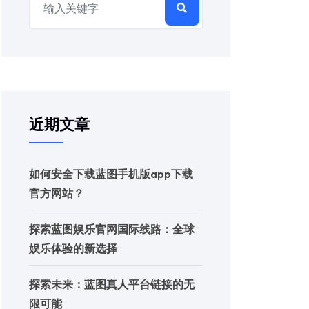
近期文章
如何安全下载蓝图手机版app下载
官方网站？
探索蓝图娱乐官网国际线路：全球
娱乐体验的新选择
探索未来：蓝图真人平台链接的无
限可能