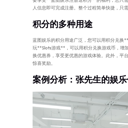
要享受**蓝图娱乐注册送积分**的福利，您只
人信息即可完成注册。整个过程简单快捷，只
积分的多种用途
蓝图娱乐的积分用途广泛，您可以用积分兑换*
玩**Slots游戏**，可以用积分兑换游戏币
换优惠券，享受更优惠的游戏体验。此外，平
惊喜奖励。
案例分析：张先生的娱乐