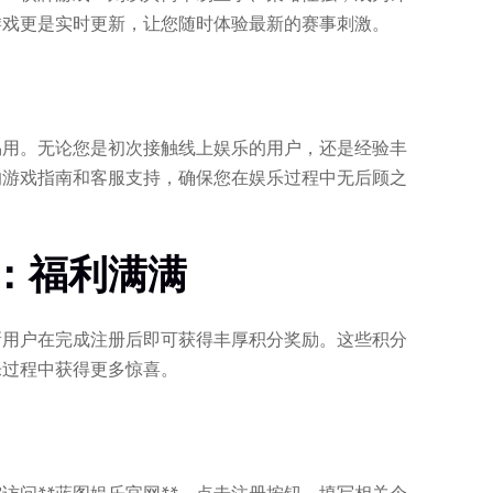
类游戏更是实时更新，让您随时体验最新的赛事刺激。
易用。无论您是初次接触线上娱乐的用户，还是经验丰
的游戏指南和客服支持，确保您在娱乐过程中无后顾之
：福利满满
，新用户在完成注册后即可获得丰厚积分奖励。这些积分
乐过程中获得更多惊喜。