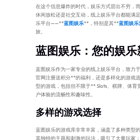
在这个信息爆炸的时代，娱乐方式层出不穷，
休闲放松还是社交互动，线上娱乐平台都能满
乐平台——**
蓝图娱乐
**，特别是其**
蓝图娱乐
旅。
蓝图娱乐：您的娱乐
蓝图娱乐作为一家专业的线上娱乐平台，致力于
官网注册送积分**的福利，还是多样化的游戏
型的游戏，包括但不限于** Slots、棋牌、
户体验的流畅性和趣味性。
多样的游戏选择
蓝图娱乐的游戏库非常丰富，涵盖了多种类型的游戏
其独特的主题和刺激的玩法，吸引了大量玩家；