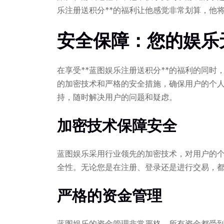
乐注册送积分**的福利让他感觉非常划算，他
安全保障：您的娱乐
在享受**蓝图娱乐注册送积分**的福利的同
的加密技术和严格的安全措施，确保用户的个人
持，随时解决用户的问题和疑虑。
加密技术保障安全
蓝图娱乐采用行业领先的加密技术，对用户的
全性。无论您是在注册、登录还是进行交易，
严格的资金管理
蓝图娱乐的资金管理非常严格，所有资金都受