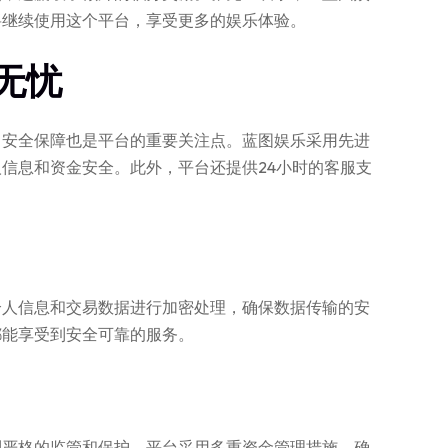
将继续使用这个平台，享受更多的娱乐体验。
无忧
时，安全保障也是平台的重要关注点。蓝图娱乐采用先进
信息和资金安全。此外，平台还提供24小时的客服支
个人信息和交易数据进行加密处理，确保数据传输的安
都能享受到安全可靠的服务。
到严格的监管和保护。平台采用多重资金管理措施，确