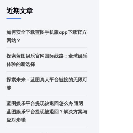
近期文章
如何安全下载蓝图手机版app下载官方
网站？
探索蓝图娱乐官网国际线路：全球娱乐
体验的新选择
探索未来：蓝图真人平台链接的无限可
能
蓝图娱乐平台提现被退回怎么办 遭遇
蓝图娱乐平台提现被退回？解决方案与
应对步骤