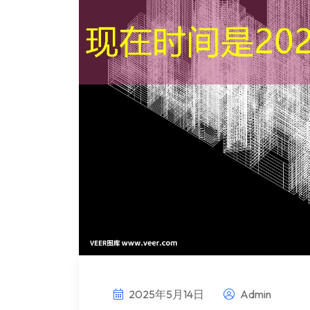
2025年5月14日
Admin