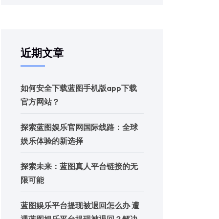
近期文章
如何安全下载蓝图手机版app下载
官方网站？
探索蓝图娱乐官网国际线路：全球
娱乐体验的新选择
探索未来：蓝图真人平台链接的无
限可能
蓝图娱乐平台提现被退回怎么办 遭