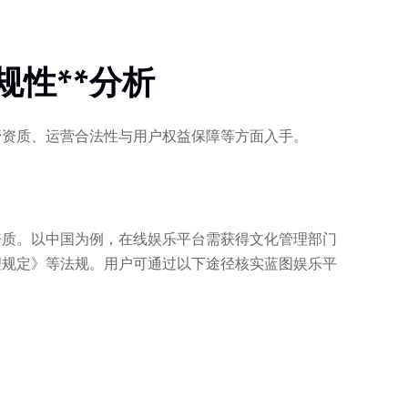
规性**分析
监管资质、运营合法性与用户权益保障等方面入手。
资质。以中国为例，在线娱乐平台需获得文化管理部门
理规定》等法规。用户可通过以下途径核实蓝图娱乐平