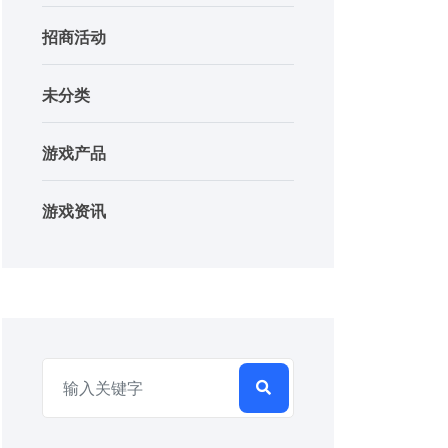
招商活动
未分类
游戏产品
游戏资讯