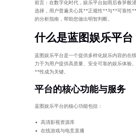
前言：在数字化时代，娱乐平台如雨后春笋般涌
选择，用户普遍关心其**正规性**与**可靠
的分析指南，帮助您做出明智判断。
什么是蓝图娱乐平台
蓝图娱乐平台是一个提供多样化娱乐内容的在
力于为用户提供高质量、安全可靠的娱乐体验。
**性成为关键。
平台的核心功能与服务
蓝图娱乐平台的核心功能包括：
高清影视资源库
在线游戏与电竞直播