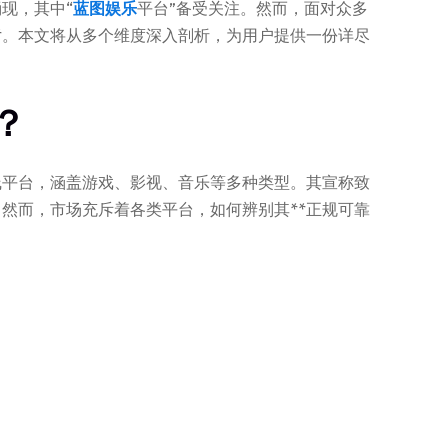
现，其中“
蓝图娱乐
平台”备受关注。然而，面对众多
性**。本文将从多个维度深入剖析，为用户提供一份详尽
？
线平台，涵盖游戏、影视、音乐等多种类型。其宣称致
然而，市场充斥着各类平台，如何辨别其**正规可靠