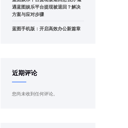
遇蓝图娱乐平台提现被退回？解决
方案与应对步骤
蓝图手机版：开启高效办公新篇章
近期评论
您尚未收到任何评论。