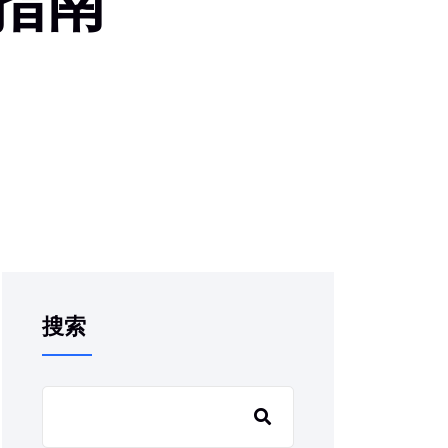
指南
搜索