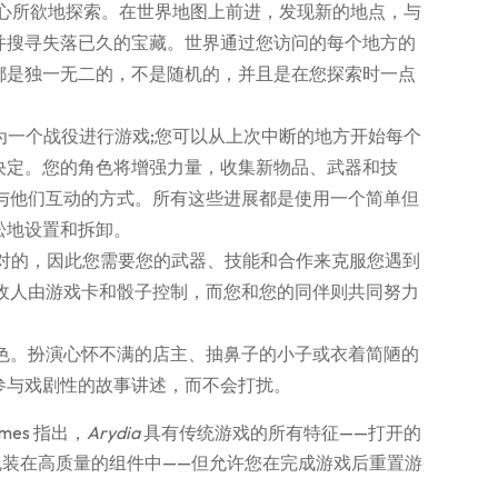
可以随心所欲地探索。在世界地图上前进，发现新的地点，与
并搜寻失落已久的宝藏。世界通过您访问的每个地方的
都是独一无二的，不是随机的，并且是在您探索时一点
为一个战役进行游戏;您可以从上次中断的地方开始每个
决定。您的角色将增强力量，收集新物品、武器和技
您与他们互动的方式。所有这些进展都是使用一个简单但
松地设置和拆卸。
都是敌对的，因此您需要您的武器、技能和合作来克服您遇到
敌人由游戏卡和骰子控制，而您和您的同伴则共同努力
角色。扮演心怀不满的店主、抽鼻子的小子或衣着简陋的
参与戏剧性的故事讲述，而不会打扰。
mes 指出，
Arydia
具有传统游戏的所有特征——打开的
装在高质量的组件中——但允许您在完成游戏后重置游
。